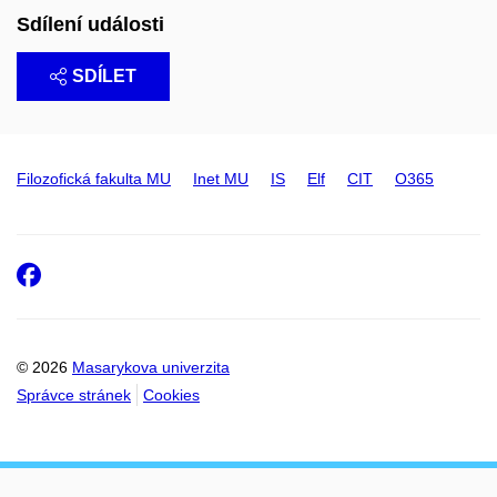
Sdílení události
SDÍLET
Filozofická fakulta MU
Inet MU
IS
Elf
CIT
O365
Facebook
© 2026
Masarykova univerzita
Správce stránek
Cookies