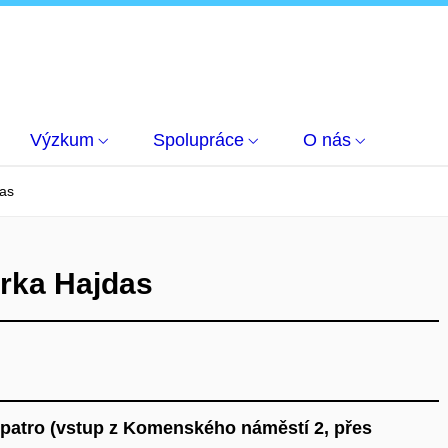
Výzkum
Spolupráce
O nás
das
Irka Hajdas
 patro (vstup z Komenského náměstí 2, přes