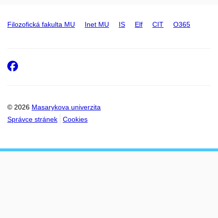
Filozofická fakulta MU
Inet MU
IS
Elf
CIT
O365
Facebook
© 2026
Masarykova univerzita
Správce stránek
Cookies