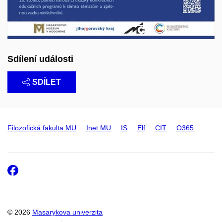
Sdílení události
SDÍLET
Filozofická fakulta MU
Inet MU
IS
Elf
CIT
O365
Facebook
© 2026
Masarykova univerzita