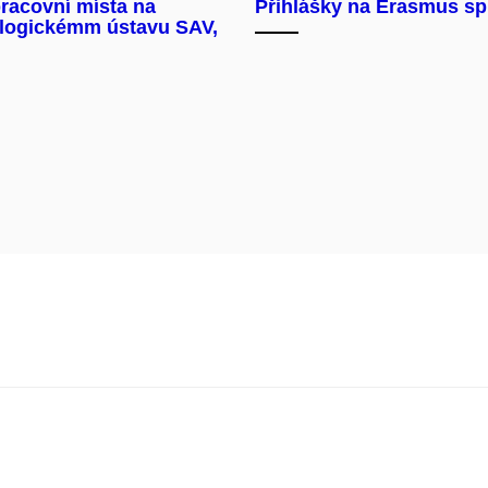
racovní místa na
Přihlášky na Erasmus s
logickémm ústavu SAV,