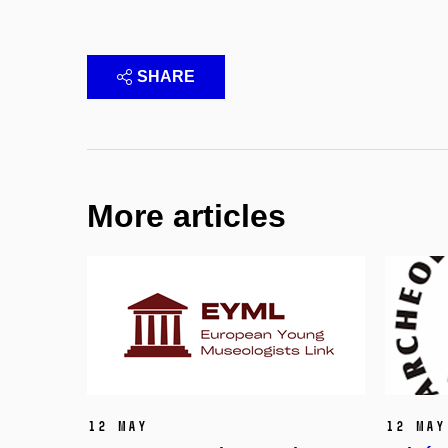
SHARE
More articles
12 May
12 May