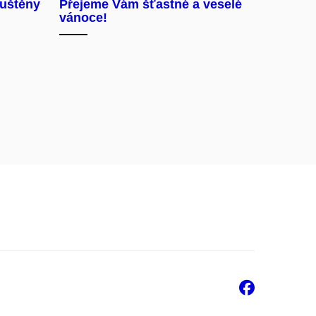
puštěny
Přejeme Vám šťastné a veselé
vánoce!
Faceb