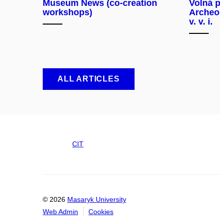
Museum News (co-creation
Volná p
workshops)
Archeo
v. v. i.
ALL ARTICLES
CIT
© 2026
Masaryk University
Web Admin
Cookies