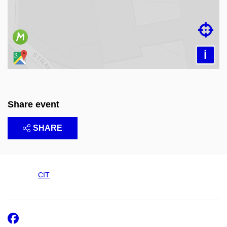

i
Share event
SHARE
CIT
Facebook