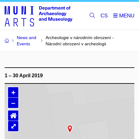
CS
News and
Archeologie v národním obrození -
Events
Národní obrození v archeologii
1 – 30 April 2019
+
–
⌂
⤢
Loading map…