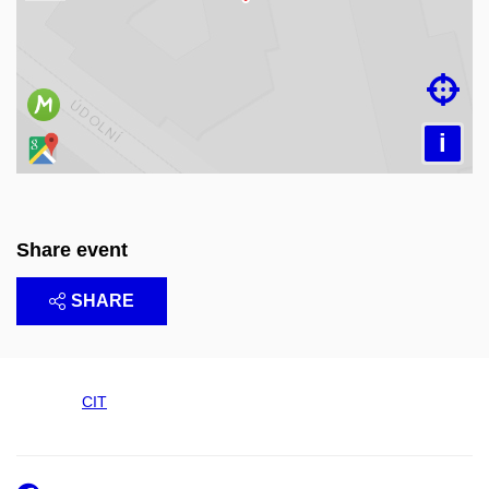
Loading map…

i
Share event
SHARE
CIT