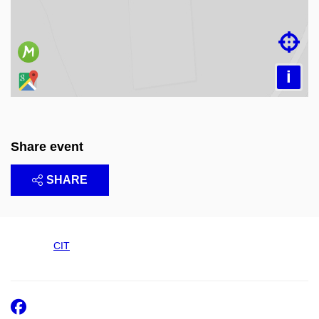

i
Share event
SHARE
CIT
Facebook