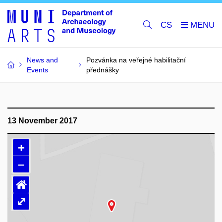
CS
News and
Pozvánka na veřejné habilitační
Events
přednášky
13 November 2017
+
–
⌂
⤢
Loading map…