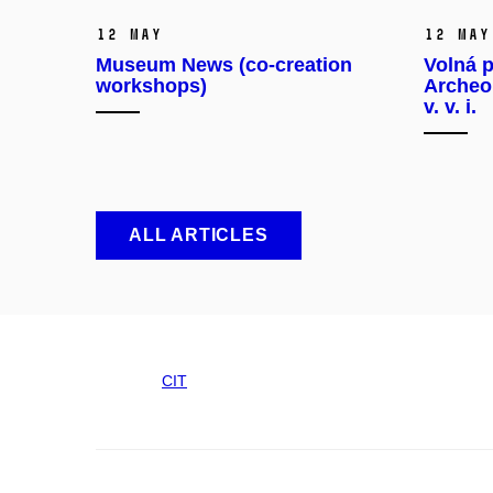
12 May
12 May
Museum News (co-creation
Volná p
workshops)
Archeo
v. v. i.
ALL ARTICLES
CIT