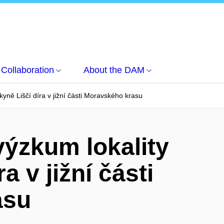
Collaboration
About the DAM
kyně Liščí díra v jižní části Moravského krasu
výzkum lokality
a v jižní části
asu