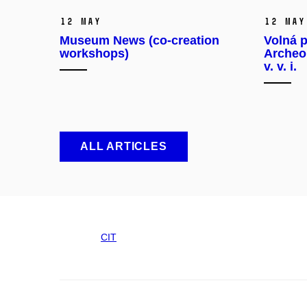
12 May
12 May
Museum News (co-creation
Volná p
workshops)
Archeo
v. v. i.
ALL ARTICLES
CIT