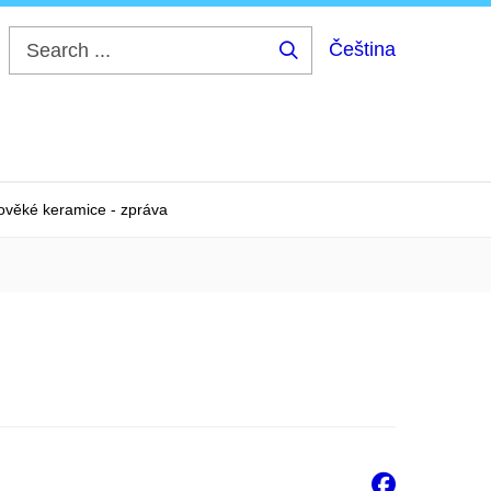
Čeština
Search
...
ověké keramice - zpráva
Faceb