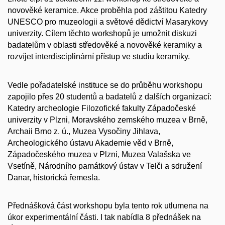
novověké keramice. Akce proběhla pod záštitou Katedry
UNESCO pro muzeologii a světové dědictví Masarykovy
univerzity. Cílem těchto workshopů je umožnit diskuzi
badatelům v oblasti středověké a novověké keramiky a
rozvíjet interdisciplinární přístup ve studiu keramiky.
Vedle pořadatelské instituce se do průběhu workshopu
zapojilo přes 20 studentů a badatelů z dalších organizací:
Katedry archeologie Filozofické fakulty Západočeské
univerzity v Plzni, Moravského zemského muzea v Brně,
Archaii Brno z. ú., Muzea Vysočiny Jihlava,
Archeologického ústavu Akademie věd v Brně,
Západočeského muzea v Plzni, Muzea Valašska ve
Vsetíně, Národního památkový ústav v Telči a sdružení
Danar, historická řemesla.
Přednášková část workshopu byla tento rok utlumena na
úkor experimentální části. I tak nabídla 8 přednášek na