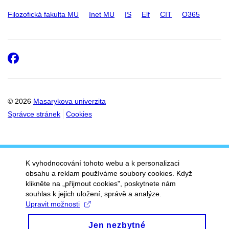
Filozofická fakulta MU
Inet MU
IS
Elf
CIT
O365
Facebook
© 2026
Masarykova univerzita
Správce stránek
Cookies
K vyhodnocování tohoto webu a k personalizaci
obsahu a reklam používáme soubory cookies. Když
klikněte na „přijmout cookies", poskytnete nám
souhlas k jejich uložení, správě a analýze.
Upravit možnosti
Jen nezbytné