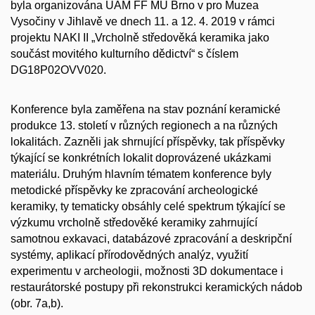
byla organizována ÚAM FF MU Brno v pro Muzea
Vysočiny v Jihlavě ve dnech 11. a 12. 4. 2019 v rámci
projektu NAKI II „Vrcholně středověká keramika jako
součást movitého kulturního dědictví“ s číslem
DG18P02OVV020.
Konference byla zaměřena na stav poznání keramické
produkce 13. století v různých regionech a na různých
lokalitách. Zazněli jak shrnující příspěvky, tak příspěvky
týkající se konkrétních lokalit doprovázené ukázkami
materiálu. Druhým hlavním tématem konference byly
metodické příspěvky ke zpracování archeologické
keramiky, ty tematicky obsáhly celé spektrum týkající se
výzkumu vrcholně středověké keramiky zahrnující
samotnou exkavaci, databázové zpracování a deskripční
systémy, aplikací přírodovědných analýz, využití
experimentu v archeologii, možnosti 3D dokumentace i
restaurátorské postupy při rekonstrukci keramických nádob
(obr. 7a,b).