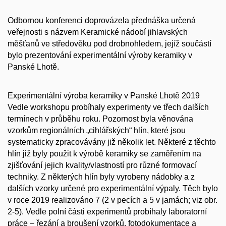
Odbornou konferenci doprovázela přednáška určená
veřejnosti s názvem Keramické nádobí jihlavských
měšťanů ve středověku pod drobnohledem, jejíž součástí
bylo prezentování experimentální výroby keramiky v
Panské Lhotě.
Experimentální výroba keramiky v Panské Lhotě 2019
Vedle workshopu probíhaly experimenty ve třech dalších
termínech v průběhu roku. Pozornost byla věnována
vzorkům regionálních „cihlářských“ hlín, které jsou
systematicky zpracovávány již několik let. Některé z těchto
hlín již byly použit k výrobě keramiky se zaměřením na
zjišťování jejich kvality/vlastností pro různé formovací
techniky. Z některých hlín byly vyrobeny nádobky a z
dalších vzorky určené pro experimentální výpaly. Těch bylo
v roce 2019 realizováno 7 (2 v pecích a 5 v jamách; viz obr.
2-5). Vedle polní části experimentů probíhaly laboratorní
práce – řezání a broušení vzorků, fotodokumentace a