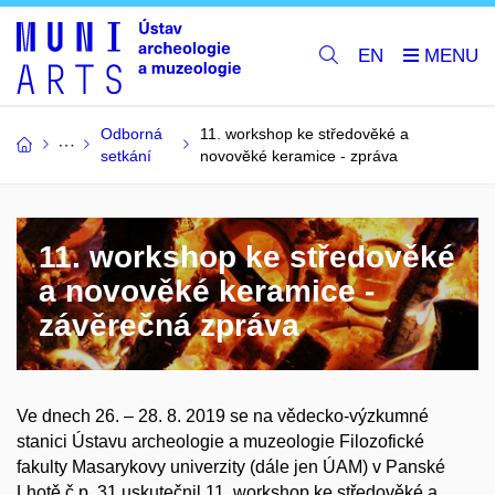
EN
Odborná
11. workshop ke středověké a
setkání
novověké keramice - zpráva
11. workshop ke středověké
a novověké keramice -
závěrečná zpráva
Ve dnech 26. – 28. 8. 2019 se na vědecko-výzkumné
stanici Ústavu archeologie a muzeologie Filozofické
fakulty Masarykovy univerzity (dále jen ÚAM) v Panské
Lhotě č.p. 31 uskutečnil 11. workshop ke středověké a