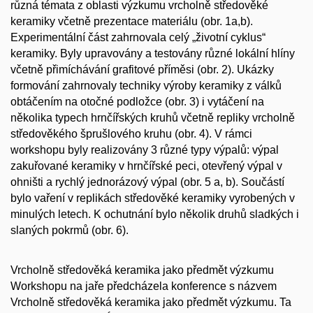
různá témata z oblasti výzkumu vrcholně středověké
keramiky včetně prezentace materiálu (obr. 1a,b).
Experimentální část zahrnovala celý „životní cyklus“
keramiky. Byly upravovány a testovány různé lokální hlíny
včetně přimíchávání grafitové příměsi (obr. 2). Ukázky
formování zahrnovaly techniky výroby keramiky z válků
obtáčením na otočné podložce (obr. 3) i vytáčení na
několika typech hrnčířských kruhů včetně repliky vrcholně
středověkého šprušlového kruhu (obr. 4). V rámci
workshopu byly realizovány 3 různé typy výpalů: výpal
zakuřované keramiky v hrnčířské peci, otevřený výpal v
ohništi a rychlý jednorázový výpal (obr. 5 a, b). Součástí
bylo vaření v replikách středověké keramiky vyrobených v
minulých letech. K ochutnání bylo několik druhů sladkých i
slaných pokrmů (obr. 6).
Vrcholně středověká keramika jako předmět výzkumu
Workshopu na jaře předcházela konference s názvem
Vrcholně středověká keramika jako předmět výzkumu. Ta