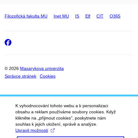
Filozofická fakulta MU
Inet MU
IS
Elf
CIT
O365
Facebook
© 2026
Masarykova univerzita
Správce stránek
Cookies
K vyhodnocování tohoto webu a k personalizaci
obsahu a reklam používáme soubory cookies. Když
klikněte na „přijmout cookies", poskytnete nám
souhlas k jejich uložení, správě a analýze.
Upravit možnosti