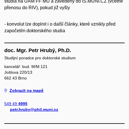
studia na ÚAM FF MU a zavedeny do IS.MUNI.CZ (včetně
přenosu do RIV), pokud již vyšly
- konvolut lze doplnit i o další články, které vznikly před
započetím doktorského studia
doc. Mgr. Petr Hrubý, Ph.D.
Studijní poradce pro doktorské studium
kancelář: bud. M/M.121
Joštova 220/13
662 43 Brno
Zobrazit na mapě
549 49
4995
petr.hruby@phil.muni.cz