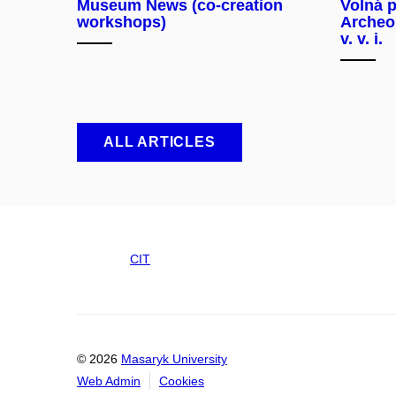
Museum News (co-creation
Volná p
workshops)
Archeo
v. v. i.
ALL ARTICLES
CIT
© 2026
Masaryk University
Web Admin
Cookies