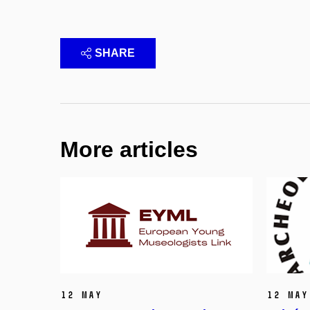
SHARE
More articles
12 May
12 May