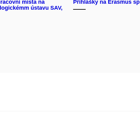
racovní místa na
Přihlášky na Erasmus s
logickémm ústavu SAV,