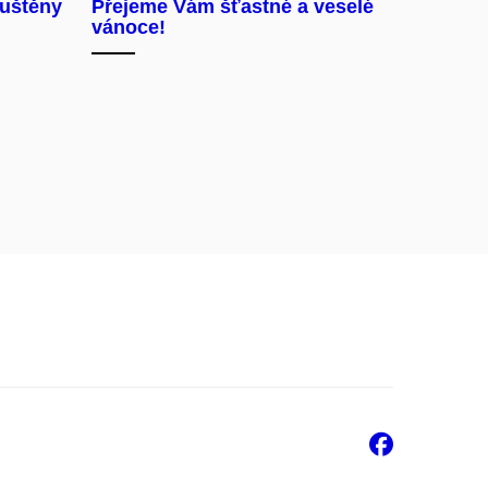
puštěny
Přejeme Vám šťastné a veselé
vánoce!
Faceb