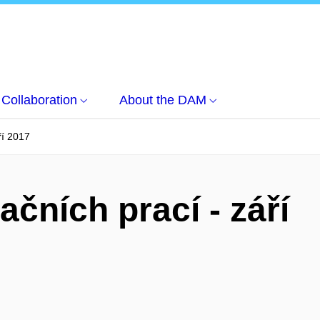
Collaboration
About the DAM
ří 2017
čních prací - září