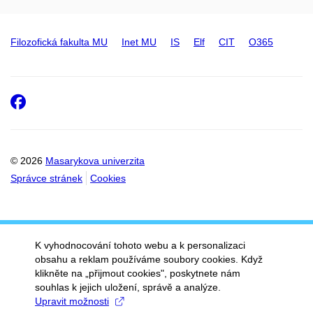
Filozofická fakulta MU
Inet MU
IS
Elf
CIT
O365
Facebook
© 2026
Masarykova univerzita
Správce stránek
Cookies
K vyhodnocování tohoto webu a k personalizaci
obsahu a reklam používáme soubory cookies. Když
klikněte na „přijmout cookies", poskytnete nám
souhlas k jejich uložení, správě a analýze.
Upravit možnosti