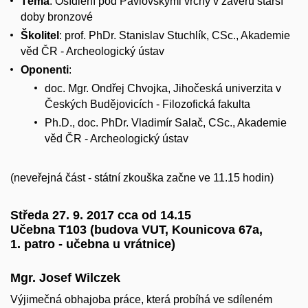
Téma
: Osídlení pod Pavlovskými vrchy v závěru starší
doby bronzové
Školitel
: prof. PhDr. Stanislav Stuchlík, CSc., Akademie
věd ČR - Archeologický ústav
Oponenti
:
doc. Mgr. Ondřej Chvojka, Jihočeská univerzita v
Českých Budějovicích - Filozofická fakulta
Ph.D., doc. PhDr. Vladimír Salač, CSc., Akademie
věd ČR - Archeologický ústav
(neveřejná část - státní zkouška začne ve 11.15 hodin)
Středa 27. 9. 2017 cca od 14.15
Učebna T103 (budova VUT, Kounicova 67a,
1. patro - učebna u vrátnice)
Mgr. Josef Wilczek
Výjimečná obhajoba práce, která probíhá ve sdíleném