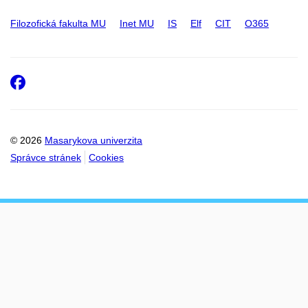
Filozofická fakulta MU
Inet MU
IS
Elf
CIT
O365
Facebook
© 2026
Masarykova univerzita
Správce stránek
Cookies