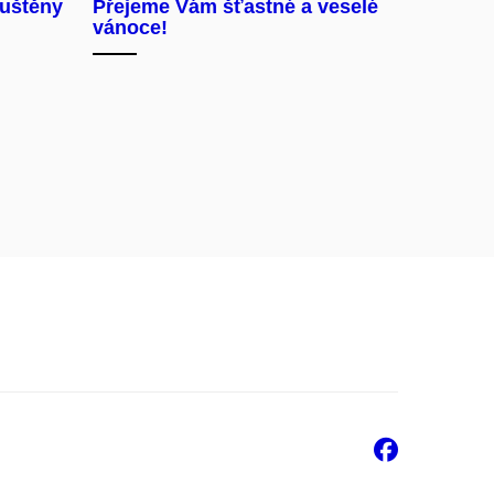
puštěny
Přejeme Vám šťastné a veselé
vánoce!
Faceb