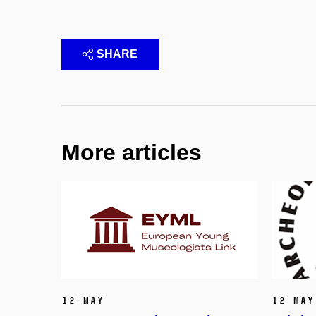
SHARE
More articles
12 May
12 May