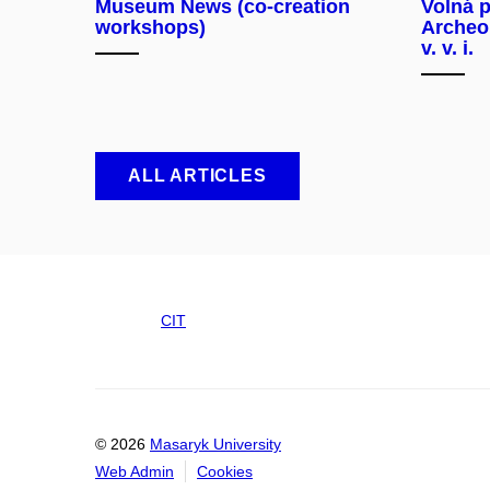
Museum News (co-creation
Volná p
workshops)
Archeo
v. v. i.
ALL ARTICLES
CIT
© 2026
Masaryk University
Web Admin
Cookies