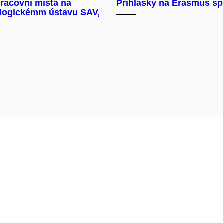
racovní místa na
Přihlášky na Erasmus s
logickémm ústavu SAV,