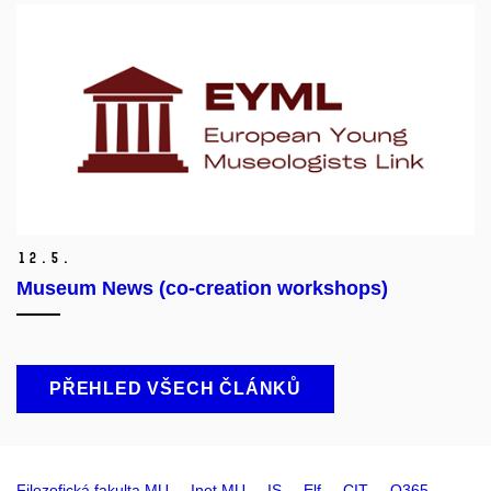
12.
5.
Museum News (co-creation workshops)
PŘEHLED VŠECH ČLÁNKŮ
Filozofická fakulta MU
Inet MU
IS
Elf
CIT
O365