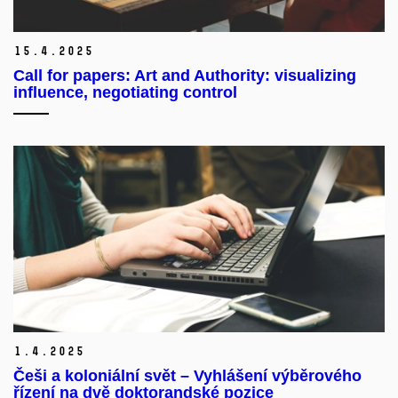
15.
4.
2025
Call for papers: Art and Authority: visualizing
influence, negotiating control
1.
4.
2025
Češi a koloniální svět – Vyhlášení výběrového
řízení na dvě doktorandské pozice