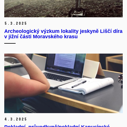
5.
3.
2025
Archeologický výzkum lokality jeskyně Liščí díra
v jižní části Moravského krasu
4.
3.
2025
Pokladní, průvodkyně/pokladní Kapucínské