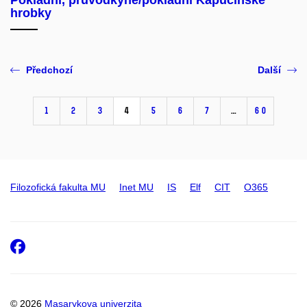
hrobky
Předchozí
Další
1
2
3
4
5
6
7
…
60
Filozofická fakulta MU
Inet MU
IS
Elf
CIT
O365
Facebook
© 2026
Masarykova univerzita