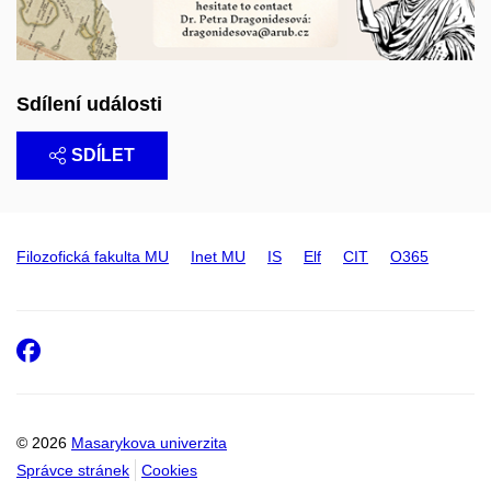
Sdílení události
SDÍLET
Filozofická fakulta MU
Inet MU
IS
Elf
CIT
O365
Facebook
© 2026
Masarykova univerzita
Správce stránek
Cookies