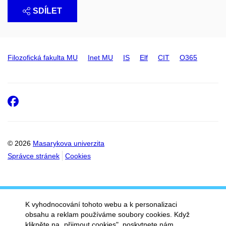
SDÍLET
Filozofická fakulta MU
Inet MU
IS
Elf
CIT
O365
Facebook
© 2026
Masarykova univerzita
Správce stránek
Cookies
K vyhodnocování tohoto webu a k personalizaci
obsahu a reklam používáme soubory cookies. Když
klikněte na „přijmout cookies", poskytnete nám