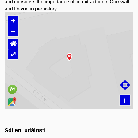
and considers the importance of tin extraction in Cornwall
and Devon in prehistory.
+
–
⌂
⤢
Načítám mapu…

i
Sdílení události