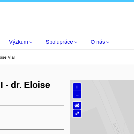
Výzkum
Spolupráce
O nás
oise Vial
 - dr. Eloise
+
–
⌂
⤢