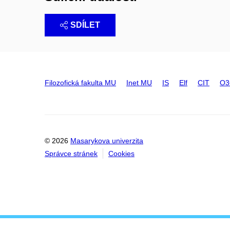
SDÍLET
Filozofická fakulta MU
Inet MU
IS
Elf
CIT
O3
© 2026
Masarykova univerzita
Správce stránek
Cookies