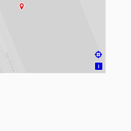
čítám mapu…

i