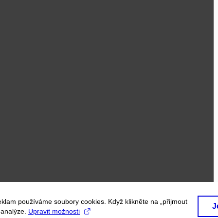
eklam používáme soubory cookies. Když klikněte na „přijmout
J
a analýze.
Upravit možnosti