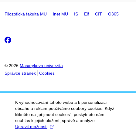
Filozofická fakulta MU
Inet MU
IS
Elf
CIT
O365
Facebook
© 2026
Masarykova univerzita
Správce stránek
Cookies
K vyhodnocování tohoto webu a k personalizaci
obsahu a reklam používáme soubory cookies. Když
klikněte na „přijmout cookies", poskytnete nám
souhlas k jejich uložení, správě a analýze.
Upravit možnosti