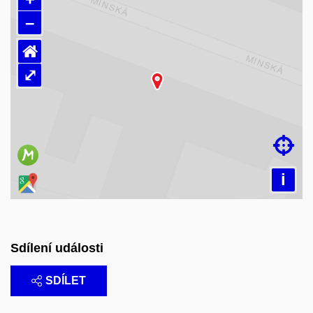
–
⌂
⤢
Načítám mapu…

i
Sdílení události
SDÍLET