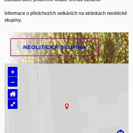
Informace o předchozích setkáních na stránkách neolitické
skupiny.
NEOLITICKÁ SKUPINA
+
–
⌂
⤢
Načítám mapu…