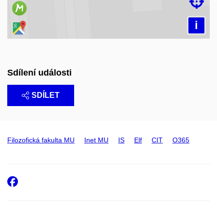

i
Sdílení události
SDÍLET
Filozofická fakulta MU
Inet MU
IS
Elf
CIT
O365
Facebook