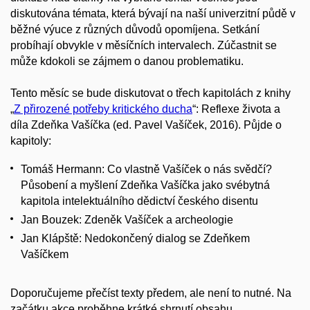
diskutována témata, která bývají na naší univerzitní půdě v
běžné výuce z různých důvodů opomíjena. Setkání
probíhají obvykle v měsíčních intervalech. Zúčastnit se
může kdokoli se zájmem o danou problematiku.
Tento měsíc se bude diskutovat o třech kapitolách z knihy
„
Z přirozené potřeby kritického ducha
“: Reflexe života a
díla Zdeňka Vašíčka (ed. Pavel Vašíček, 2016). Půjde o
kapitoly:
Tomáš Hermann: Co vlastně Vašíček o nás svědčí?
Působení a myšlení Zdeňka Vašíčka jako svébytná
kapitola intelektuálního dědictví českého disentu
Jan Bouzek: Zdeněk Vašíček a archeologie
Jan Klápště: Nedokončený dialog se Zdeňkem
Vašíčkem
Doporučujeme přečíst texty předem, ale není to nutné. Na
začátku akce proběhne krátké shrnutí obsahu.