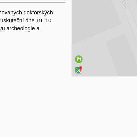
novaných doktorských
Na
uskuteční dne 19. 10.
vu archeologie a