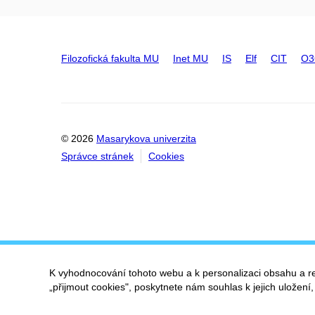
Filozofická fakulta MU
Inet MU
IS
Elf
CIT
O3
© 2026
Masarykova univerzita
Správce stránek
Cookies
K vyhodnocování tohoto webu a k personalizaci obsahu a r
„přijmout cookies", poskytnete nám souhlas k jejich uložení