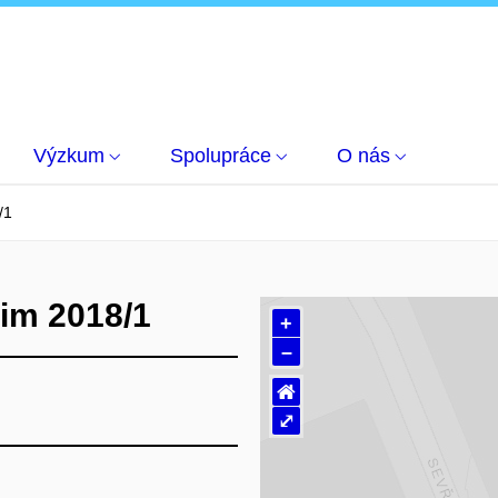
Výzkum
Spolupráce
O nás
/1
im 2018/1
+
–
⌂
⤢