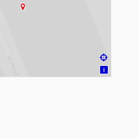
čítám mapu…

i