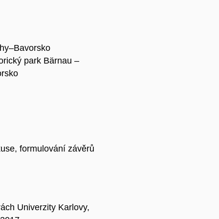
chy–Bavorsko
orický park Bärnau –
orsko
kuse, formulování závěrů
ách Univerzity Karlovy,