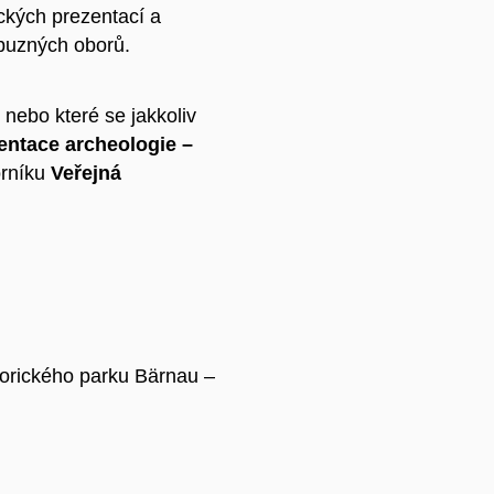
ických prezentací a
íbuzných oborů.
 nebo které se jakkoliv
entace archeologie –
orníku
Veřejná
torického parku Bärnau –