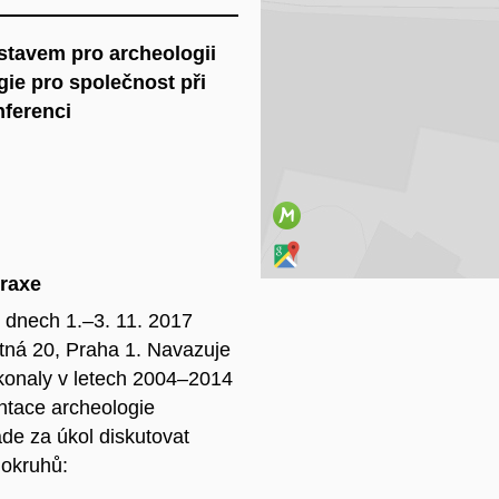
Na
Ústavem pro archeologii
ie pro společnost při
nferenci
praxe
 dnech 1.–3. 11. 2017
etná 20, Praha 1. Navazuje
konaly v letech 2004–2014
ntace archeologie
ade za úkol diskutovat
 okruhů: