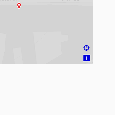
čítám mapu…

i