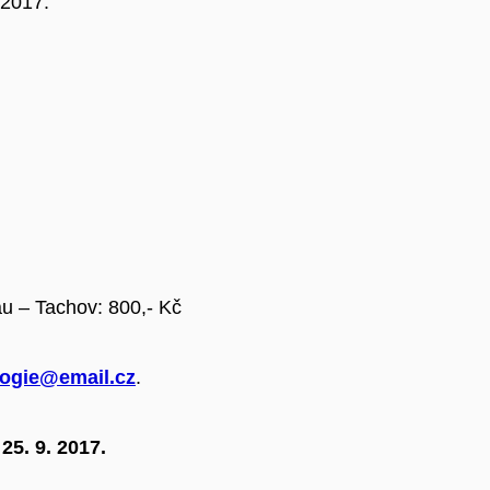
 2017.
au – Tachov: 800,- Kč
logie@email.cz
.
e
25. 9. 2017.