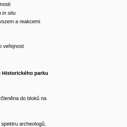
nosti
ů
in situ
ovozem a reakcemi
o veřejnost
o
Historického parku
ozčleněna do bloků na
 spektru archeologů,