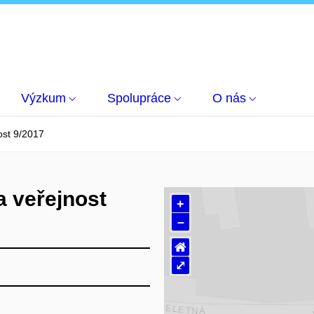
Výzkum
Spolupráce
O nás
ost 9/2017
a veřejnost
+
–
⌂
⤢