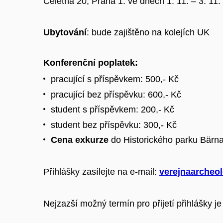
Celetná 20, Praha 1. ve dnech 1. 11. – 3. 11.
Ubytování
: bude zajištěno na kolejích UK
Konferenční poplatek
:
pracující s příspěvkem: 500,- Kč
pracující bez příspěvku: 600,- Kč
student s příspěvkem: 200,- Kč
student bez příspěvku: 300,- Kč
Cena exkurze
do Historického parku Bärn
Přihlášky zasílejte na e-mail:
verejnaarcheo
Nejzazší možný termín pro přijetí přihlášky j