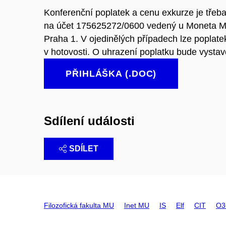
Konferenční poplatek a cenu exkurze je třeba
na účet 175625272/0600 vedený u Moneta M
Praha 1. V ojedinělých případech lze poplate
v hotovosti. O uhrazení poplatku bude vystav
PŘIHLÁŠKA (.DOC)
Sdílení události
SDÍLET
Filozofická fakulta MU
Inet MU
IS
Elf
CIT
O3