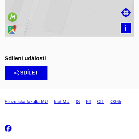

i
Sdílení události
SDÍLET
Filozofická fakulta MU
Inet MU
IS
Elf
CIT
O365
Facebook