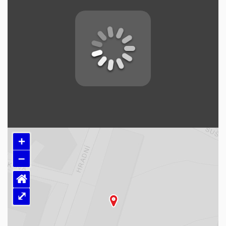
+
–
⌂
⤢
Načítám mapu…