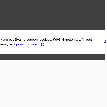
eklam používáme soubory cookies. Když klikněte na „přijmout
J
a analýze.
Upravit možnosti