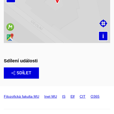
Načítám mapu…

i
Sdílení události
SDÍLET
Filozofická fakulta MU
Inet MU
IS
Elf
CIT
O365