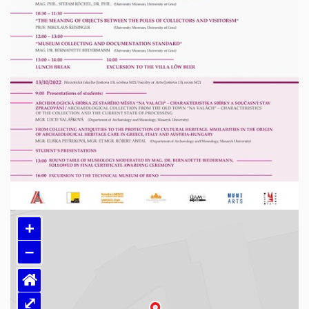
+
–
⌂
⤢