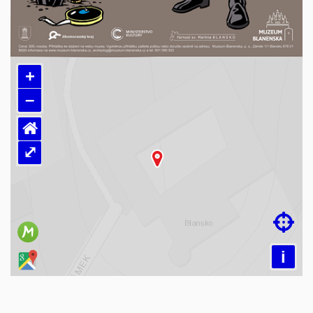
+
–
⌂
⤢
Načítám mapu…

i