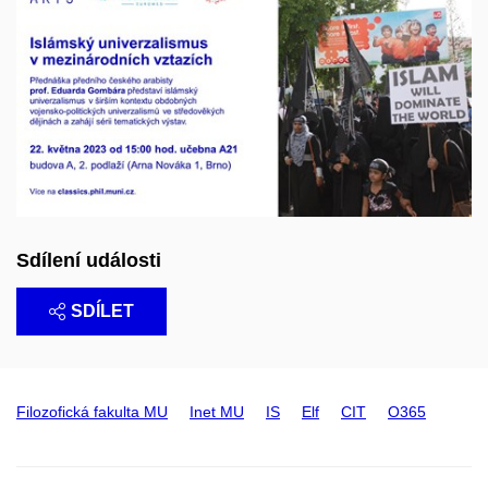
Sdílení události
SDÍLET
Filozofická fakulta MU
Inet MU
IS
Elf
CIT
O365