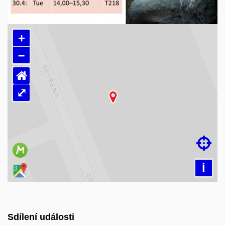
+
–
⌂
⤢
Načítám mapu…

i
Sdílení události