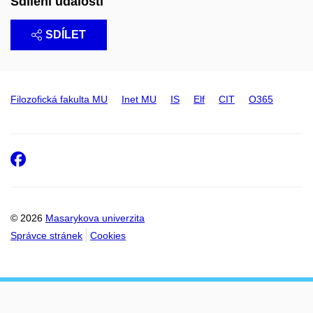
Sdílení události
SDÍLET
Filozofická fakulta MU
Inet MU
IS
Elf
CIT
O365
Facebook
© 2026
Masarykova univerzita
Správce stránek
Cookies