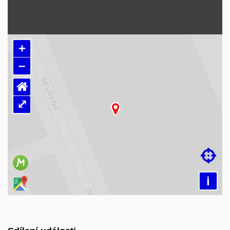
+
–
⌂
⤢
Načítám mapu…

i