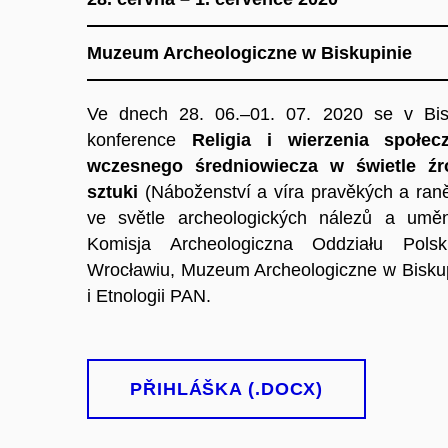
Muzeum Archeologiczne w Biskupinie
Ve dnech 28. 06.–01. 07. 2020 se v Bis
konference
Religia i wierzenia społec
wczesnego średniowiecza w świetle źró
sztuki
(Náboženství a víra pravěkých a ran
ve světle archeologických nálezů a umění
Komisja Archeologiczna Oddziału Pol
Wrocławiu, Muzeum Archeologiczne w Biskupin
i Etnologii PAN.
PŘIHLÁŠKA (.DOCX)