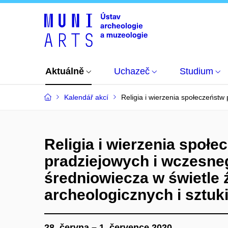
Aktuálně
Uchazeč
Studium
Kalendář akcí
Religia i wierzenia społeczeństw
Religia i wierzenia społe
pradziejowych i wczesne
średniowiecza w świetle 
archeologicznych i sztuk
28. června – 1. července 2020