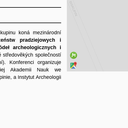
Na
kupinu koná mezinárodní
zeństw pradziejowych i
deł archeologicznych i
ě středověkých společností
). Konferenci organizuje
skiej Akademii Nauk we
ie, a Instytut Archeologii