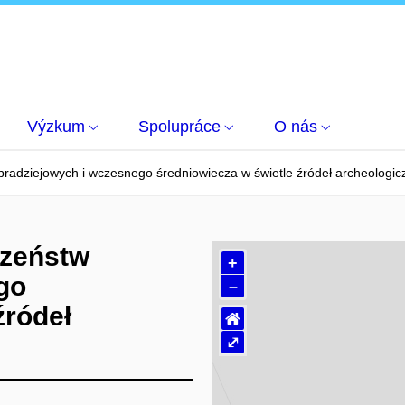
Výzkum
Spolupráce
O nás
 pradziejowych i wczesnego średniowiecza w świetle źródeł archeologicz
czeństw
+
go
–
źródeł
⌂
i
⤢