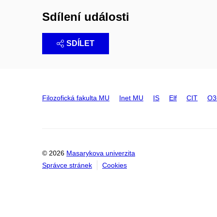
Sdílení události
SDÍLET
Filozofická fakulta MU
Inet MU
IS
Elf
CIT
O3
© 2026
Masarykova univerzita
Správce stránek
Cookies