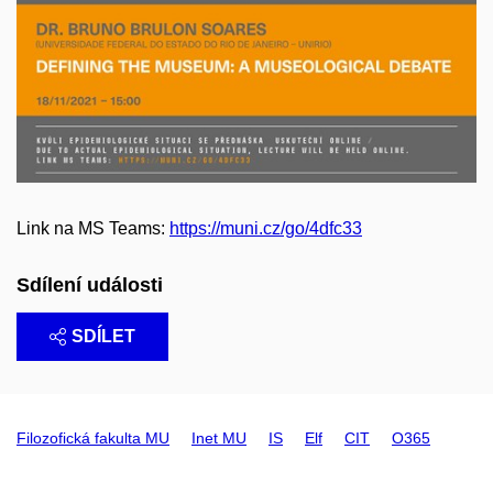
Link na MS Teams:
https://muni.cz/go/4dfc33
Sdílení události
SDÍLET
Filozofická fakulta MU
Inet MU
IS
Elf
CIT
O365