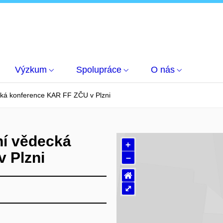
Výzkum
Spolupráce
O nás
cká konference KAR FF ZČU v Plzni
ní vědecká
+
 Plzni
–
⌂
⤢