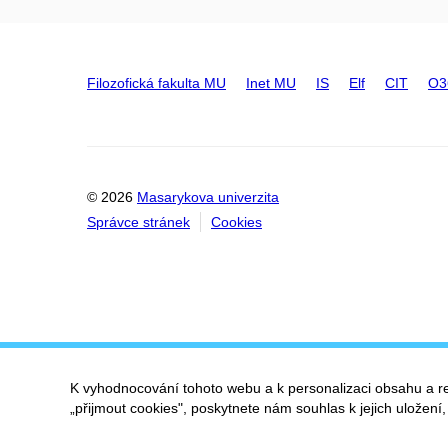
Filozofická fakulta MU
Inet MU
IS
Elf
CIT
O3
© 2026
Masarykova univerzita
Správce stránek
Cookies
K vyhodnocování tohoto webu a k personalizaci obsahu a r
„přijmout cookies", poskytnete nám souhlas k jejich uložení