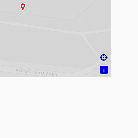
čítám mapu…

i