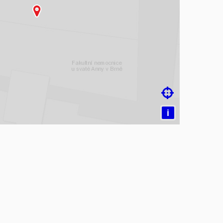
čítám mapu…

i