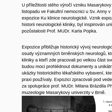
U příležitosti stého výročí vzniku Masarykovy
listopadu ve Fakultní nemocnici u Sv. Anny v
expozice Ku klinice neurologické. Vznik expo
historii neurologické kliniky, byl inspirován 
pozůstalosti Prof. MUDr. Karla Popka.
Expozice přibližuje historický vývoj neurologic
osudy významných brněnských neurologů, kteř
kliniky a kteří zde pracovali po velkou část s
budou moci prohlédnout dokumenty a unikátní
ukázky historického lékařského vybavení, kte
praxi používaly. Expozici zpracovali pod ve
za spolupráce prof. MUDr. Milana Brázdila Ph
muzeologie Masarykovy univerzity v Brně.