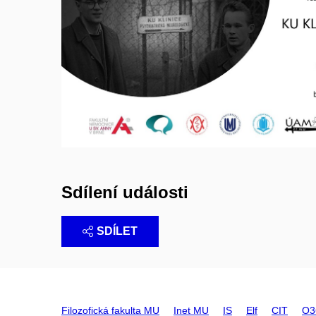
Sdílení události
SDÍLET
Filozofická fakulta MU
Inet MU
IS
Elf
CIT
O3