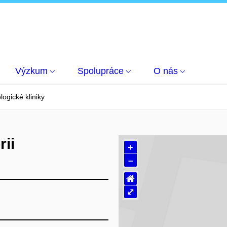
Výzkum
Spolupráce
O nás
logické kliniky
rii
+
–
⌂
⤢