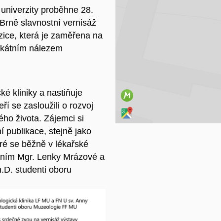
 univerzity proběhne 28.
Na
 Brně slavnostní vernisáž
zice, která je zaměřena na
unikátním nálezem
ké kliniky a nastiňuje
í se zasloužili o rozvoj
vého života. Zájemci si
 publikace, stejně jako
ré se běžně v lékařské
dením Mgr. Lenky Mrázové a
.D. studenti oboru