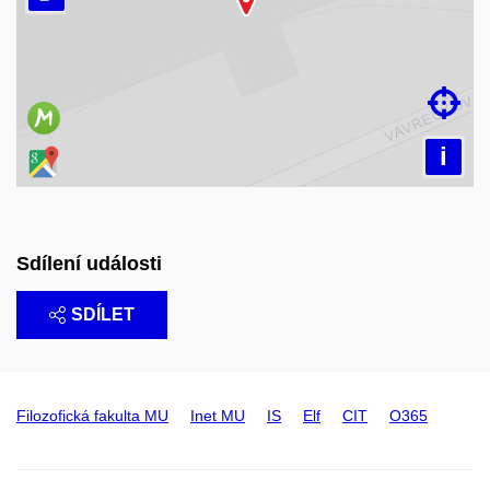
Načítám mapu…

i
Sdílení události
SDÍLET
Filozofická fakulta MU
Inet MU
IS
Elf
CIT
O365