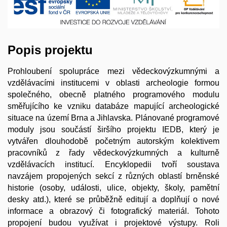
Popis projektu
Prohloubení spolupráce mezi vědeckovýzkumnými a
vzdělávacími institucemi v oblasti archeologie formou
společného, obecně platného programového modulu
směřujícího ke vzniku databáze mapující archeologické
situace na území Brna a Jihlavska. Plánované programové
moduly jsou součástí širšího projektu IEDB, který je
vytvářen dlouhodobě početným autorským kolektivem
pracovníků z řady vědeckovýzkumných a kulturně
vzdělávacích institucí. Encyklopedii tvoří soustava
navzájem propojených sekcí z různých oblastí brněnské
historie (osoby, události, ulice, objekty, školy, pamětní
desky atd.), které se průběžně editují a doplňují o nové
informace a obrazový či fotografický materiál. Tohoto
propojení budou využívat i projektové výstupy. Roli