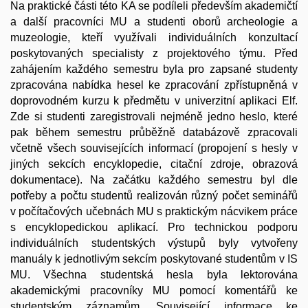
Na praktické části této KA se podíleli především akademičtí
a další pracovníci MU a studenti oborů archeologie a
muzeologie, kteří využívali individuálních konzultací
poskytovaných specialisty z projektového týmu. Před
zahájením každého semestru byla pro zapsané studenty
zpracována nabídka hesel ke zpracování zpřístupněná v
doprovodném kurzu k předmětu v univerzitní aplikaci Elf.
Zde si studenti zaregistrovali nejméně jedno heslo, které
pak během semestru průběžně databázově zpracovali
včetně všech souvisejících informací (propojení s hesly v
jiných sekcích encyklopedie, citační zdroje, obrazová
dokumentace). Na začátku každého semestru byl dle
potřeby a počtu studentů realizován různý počet seminářů
v počítačových učebnách MU s praktickým nácvikem práce
s encyklopedickou aplikací. Pro technickou podporu
individuálních studentských výstupů byly vytvořeny
manuály k jednotlivým sekcím poskytované studentům v IS
MU. Všechna studentská hesla byla lektorována
akademickými pracovníky MU pomocí komentářů ke
studentským záznamům. Související informace ke