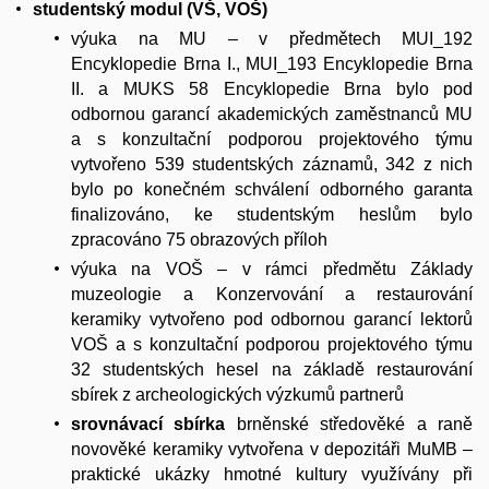
studentský modul (VŠ, VOŠ)
výuka na MU – v předmětech MUI_192
Encyklopedie Brna I., MUI_193 Encyklopedie Brna
II. a MUKS 58 Encyklopedie Brna bylo pod
odbornou garancí akademických zaměstnanců MU
a s konzultační podporou projektového týmu
vytvořeno 539 studentských záznamů, 342 z nich
bylo po konečném schválení odborného garanta
finalizováno, ke studentským heslům bylo
zpracováno 75 obrazových příloh
výuka na VOŠ – v rámci předmětu Základy
muzeologie a Konzervování a restaurování
keramiky vytvořeno pod odbornou garancí lektorů
VOŠ a s konzultační podporou projektového týmu
32 studentských hesel na základě restaurování
sbírek z archeologických výzkumů partnerů
srovnávací sbírka
brněnské středověké a raně
novověké keramiky vytvořena v depozitáři MuMB –
praktické ukázky hmotné kultury využívány při