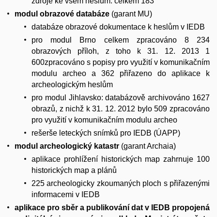
zdroje ke všem heslům: celkem 183
modul obrazové databáze
(garant MU)
databáze obrazové dokumentace k heslům v IEDB
pro modul Brno celkem zpracováno 8 234
obrazových příloh, z toho k 31. 12. 2013 1
600zpracováno s popisy pro využití v komunikačním
modulu archeo a 362 přiřazeno do aplikace k
archeologickým heslům
pro modul Jihlavsko: databázově archivováno 1627
obrazů, z nichž k 31. 12. 2012 bylo 509 zpracováno
pro využití v komunikačním modulu archeo
rešerše leteckých snímků pro IEDB (ÚAPP)
modul archeologický katastr
(garant Archaia)
aplikace prohlížení historických map zahrnuje 100
historických map a plánů
225 archeologicky zkoumaných ploch s přiřazenými
informacemi v IEDB
aplikace pro sběr a publikování dat v IEDB propojená