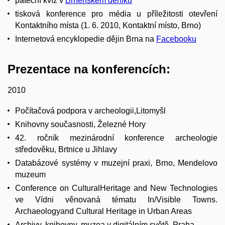
páteční kvíz v
Brněnském deníku
tisková konference pro média u příležitosti otevření
Kontaktního místa (1. 6. 2010, Kontaktní místo, Brno)
Internetová encyklopedie dějin Brna na
Facebooku
Prezentace na konferencích:
2010
Počítačová podpora v archeologii,Litomyšl
Knihovny současnosti, Železné Hory
42. ročník mezinárodní konference archeologie
středověku, Brtnice u Jihlavy
Databázové systémy v muzejní praxi, Brno, Mendelovo
muzeum
Conference on CulturalHeritage and New Technologies
ve Vídni věnovaná tématu In/Visible Towns.
Archaeologyand Cultural Heritage in Urban Areas
Archivy, knihovny, muzea v digitálním světě, Praha