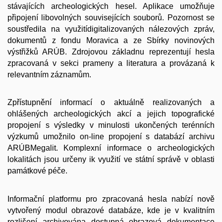
stávajících archeologických hesel. Aplikace umožňuje
připojení libovolných souvisejících souborů. Pozornost se
soustředila na využitídigitalizovaných nálezových zpráv,
dokumentů z fondu Moravica a ze Sbírky novinových
výstřižků ARÚB. Zdrojovou základnu reprezentují hesla
zpracovaná v sekci prameny a literatura a provázaná k
relevantním záznamům.
Zpřístupnění informací o aktuálně realizovaných a
ohlášených archeologických akcí a jejich topografické
propojení s výsledky v minulosti ukončených terénních
výzkumů umožnilo on-line propojení s databází archivu
ARÚBMegalit. Komplexní informace o archeologických
lokalitách jsou určeny ik využití ve státní správě v oblasti
památkové péče.
Informační platformu pro zpracovaná hesla nabízí nově
vytvořený modul obrazové databáze, kde je v kvalitním
rozlišení archivována dostupná obrazová dokumentace