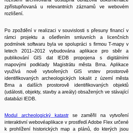
zpřístupňovaná u relevantních záznamů ve webovém
rozlišení.
Po zpoždění v realizaci v souvislosti s přesuny financí v
rámci projektu a ošetřením smluvních a licenčních
podmínek softwaru byla ve spolupráci s firmou T-mapy v
letech 2011–2012 vybudována aplikace pro sběr a
publikování GIS dat IEDB propojena s
digitálními
mapovými podklady Magistrátu města Brna
. Aplikace
využívá nově vytvořených GIS vrstev prostorově
identifikovaných archeologických lokalit z území města
Brna a dalších prostorově identifikovaných objektů
(události, objekty, stavby a areály) obsažených ve stávající
databázi IEDB.
Modul archeologický katastr
se zaměřil na vytvoření
interaktivní webovéaplikace v prostředí Adobe Flex určené
k prohlížení historických map a plánů, do kterých jsou