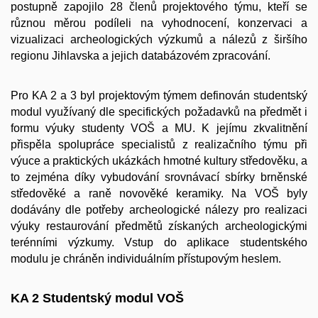
postupně zapojilo 28 členů projektového týmu, kteří se
různou měrou podíleli na vyhodnocení, konzervaci a
vizualizaci archeologických výzkumů a nálezů z širšího
regionu Jihlavska a jejich databázovém zpracování.
Pro KA 2 a 3 byl projektovým týmem definován studentský
modul využívaný dle specifických požadavků na předmět i
formu výuky studenty VOŠ a MU. K jejímu zkvalitnění
přispěla spolupráce specialistů z realizačního týmu při
výuce a praktických ukázkách hmotné kultury středověku, a
to zejména díky vybudování srovnávací sbírky brněnské
středověké a raně novověké keramiky. Na VOŠ byly
dodávány dle potřeby archeologické nálezy pro realizaci
výuky restaurování předmětů získaných archeologickými
terénními výzkumy. Vstup do aplikace studentského
modulu je chráněn individuálním přístupovým heslem.
KA 2 Studentský modul VOŠ