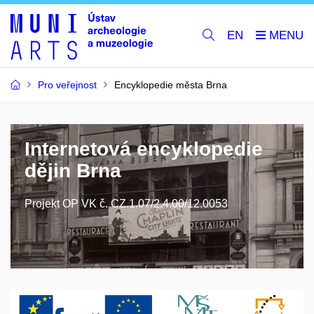
EN
Pro veřejnost
Encyklopedie města Brna
Internetová encyklopedie
dějin Brna
Projekt OP VK č. CZ.1.07/2.4.00/12.0053