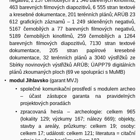
negativů, 2 237 černobílých a 1 546 barevných kinofilmů,
463 barevných filmových diapozitivů, 6 555 stran textové
a kresebné dokumentace, 201 terénních plánů; ARÚB 23
612 grafických záznamů – 1 249 skleněných negativů,
5167 černobílých a 77 barevných filmových negativů,
5189 černobílých kinofilmů, 259 černobílých a 1264
barevných filmových diapozitivů, 7130 stran textové
dokumentace, 205 stran papírové kresebné
dokumentace, 32 terénních plánů a 3040 výstřižků ze
Sbírky novinových výstřižků ARÚB; ÚAPP79 digitálních
plánů zkoumaných ploch (69 ve spolupráci s MuMB)
modul Jihlavsko
(garant MVJ)
společné komunikační prostředí s modulem archeo
– účast zástupce garanta na pravidelných
projektových poradách
zpracovaná hesla – archeologie: celkem 965
(lokality 129; výzkumy 167; nálezy 669); objekty,
stavby a areály, průzkumy: celkem 19; osoby:
celkem 17; události: celkem 121; literatura = citační