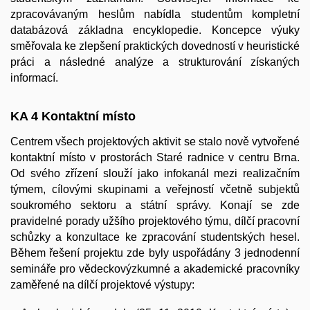
zpracovávaným heslům nabídla studentům kompletní
databázová základna encyklopedie. Koncepce výuky
směřovala ke zlepšení praktických dovedností v heuristické
práci a následné analýze a strukturování získaných
informací.
KA 4 Kontaktní místo
Centrem všech projektových aktivit se stalo nově vytvořené
kontaktní místo v prostorách Staré radnice v centru Brna.
Od svého zřízení slouží jako infokanál mezi realizačním
týmem, cílovými skupinami a veřejností včetně subjektů
soukromého sektoru a státní správy. Konají se zde
pravidelné porady užšího projektového týmu, dílčí pracovní
schůzky a konzultace ke zpracování studentských hesel.
Během řešení projektu zde byly uspořádány 3 jednodenní
semináře pro vědeckovýzkumné a akademické pracovníky
zaměřené na dílčí projektové výstupy: