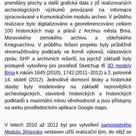
promítány plochy a další grafická data z již realizovaných
archeologických výzkumů provázané na informace
zpracovávané v Komunikačním modulu archeo. V průběhu
realizace bylo digitalizováno a georeferencováno celkem
100 historických map a plánů z Archivu města Brna,
Moravského zemského archivu a vídeňského
Kriegsarchivu. V průběhu řešení projektu byly průběžně
shromažďovány podklady ve formě výkresů, nálezových
zpráv, SHP a archivních rešerší, na jejichž základě byly
postupně vytvořeny pro prostředí Sketchup tři
3D modely
Brna
k rokům 1645 (2010), 1742 (2011–2012) a 2. polovině
14. století (2012). Jednotlivé domovní bloky a historické
stavby byly modelovány na základě nejnovějších
archeologických, stavebně historických a historických
podkladů s maximální mírou věrohodnosti a jsou přístupny
na webu prostřednictvím aplikace Google maps.
V letech 2010 až 2012 byl pro vytvoření
samostatného
Modulu Jihlavsko
sestaven užší realizační tým, do nějž se