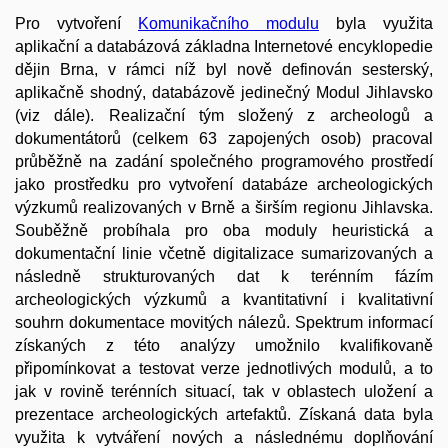
Pro vytvoření
Komunikačního modulu
byla využita
aplikační a databázová základna Internetové encyklopedie
dějin Brna, v rámci níž byl nově definován sesterský,
aplikačně shodný, databázově jedinečný Modul Jihlavsko
(viz dále). Realizační tým složený z archeologů a
dokumentátorů (celkem 63 zapojených osob) pracoval
průběžně na zadání společného programového prostředí
jako prostředku pro vytvoření databáze archeologických
výzkumů realizovaných v Brně a širším regionu Jihlavska.
Souběžně probíhala pro oba moduly heuristická a
dokumentační linie včetně digitalizace sumarizovaných a
následně strukturovaných dat k terénním fázím
archeologických výzkumů a kvantitativní i kvalitativní
souhrn dokumentace movitých nálezů. Spektrum informací
získaných z této analýzy umožnilo kvalifikovaně
připomínkovat a testovat verze jednotlivých modulů, a to
jak v rovině terénních situací, tak v oblastech uložení a
prezentace archeologických artefaktů. Získaná data byla
využita k vytváření nových a následnému doplňování