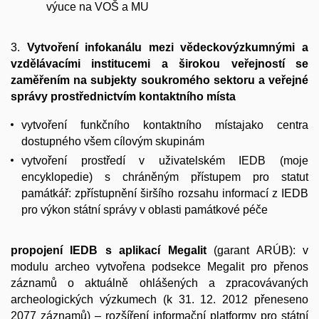
výuce na VOŠ a MU
3.
Vytvoření infokanálu mezi vědeckovýzkumnými a
vzdělávacími institucemi a širokou veřejností se
zaměřením na subjekty soukromého sektoru a veřejné
správy prostřednictvím kontaktního místa
vytvoření funkčního kontaktního místajako centra
dostupného všem cílovým skupinám
vytvoření prostředí v uživatelském IEDB (moje
encyklopedie) s chráněným přístupem pro statut
památkář: zpřístupnění širšího rozsahu informací z IEDB
pro výkon státní správy v oblasti památkové péče
propojení IEDB s aplikací Megalit
(garant ARÚB): v
modulu archeo vytvořena podsekce Megalit pro přenos
záznamů o aktuálně ohlášených a zpracovávaných
archeologických výzkumech (k 31. 12. 2012 přeneseno
2077 záznamů) – rozšíření informační platformy pro státní