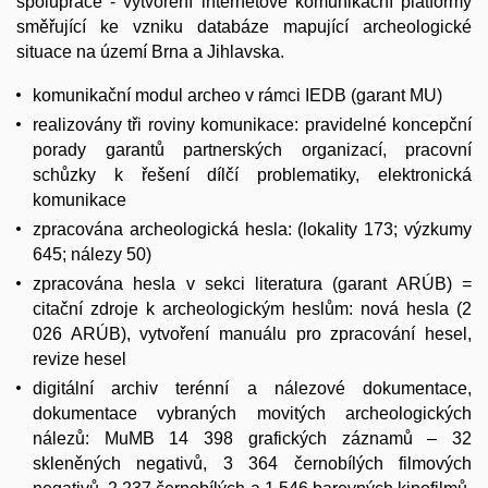
spolupráce - vytvoření internetové komunikační platformy
směřující ke vzniku databáze mapující archeologické
situace na území Brna a Jihlavska.
komunikační modul archeo v rámci IEDB (garant MU)
realizovány tři roviny komunikace: pravidelné koncepční
porady garantů partnerských organizací, pracovní
schůzky k řešení dílčí problematiky, elektronická
komunikace
zpracována archeologická hesla: (lokality 173; výzkumy
645; nálezy 50)
zpracována hesla v sekci literatura (garant ARÚB) =
citační zdroje k archeologickým heslům: nová hesla (2
026 ARÚB), vytvoření manuálu pro zpracování hesel,
revize hesel
digitální archiv terénní a nálezové dokumentace,
dokumentace vybraných movitých archeologických
nálezů: MuMB 14 398 grafických záznamů – 32
skleněných negativů, 3 364 černobílých filmových