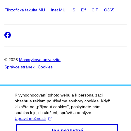
Filozofická fakulta MU
Inet MU
IS
Elf
CIT
O365
Facebook
© 2026
Masarykova univerzita
Správce stránek
Cookies
K vyhodnocování tohoto webu a k personalizaci
obsahu a reklam používáme soubory cookies. Když
klikněte na „přijmout cookies", poskytnete nám
souhlas k jejich uložení, správě a analýze.
Upravit možnosti
Jen nezbytné