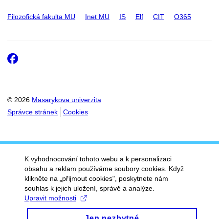
Filozofická fakulta MU
Inet MU
IS
Elf
CIT
O365
Facebook
© 2026
Masarykova univerzita
Správce stránek
Cookies
K vyhodnocování tohoto webu a k personalizaci
obsahu a reklam používáme soubory cookies. Když
klikněte na „přijmout cookies", poskytnete nám
souhlas k jejich uložení, správě a analýze.
Upravit možnosti
Jen nezbytné