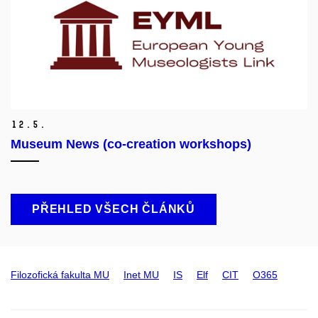
12.
5.
Museum News (co-creation workshops)
PŘEHLED VŠECH ČLÁNKŮ
Filozofická fakulta MU
Inet MU
IS
Elf
CIT
O365