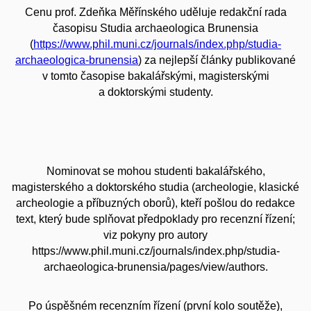
Cenu prof. Zdeňka Měřínského uděluje redakční rada
časopisu Studia archaeologica Brunensia
(
https://www.phil.muni.cz/journals/index.php/studia-
archaeologica-brunensia
) za nejlepší články publikované
v tomto časopise bakalářskými, magisterskými
a doktorskými studenty.
Nominovat se mohou studenti bakalářského,
magisterského a doktorského studia (archeologie, klasické
archeologie a příbuzných oborů), kteří pošlou do redakce
text, který bude splňovat předpoklady pro recenzní řízení;
viz pokyny pro autory
https://www.phil.muni.cz/journals/index.php/studia-
archaeologica-brunensia/pages/view/authors.
Po úspěšném recenzním řízení (první kolo soutěže),