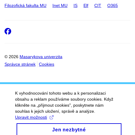
Filozofická fakulta MU
Inet MU
IS
Elf
CIT
O365
Facebook
© 2026
Masarykova univerzita
Správce stránek
Cookies
K vyhodnocování tohoto webu a k personalizaci
obsahu a reklam používáme soubory cookies. Když
klikněte na „přijmout cookies", poskytnete nám
souhlas k jejich uložení, správě a analýze.
Upravit možnosti
Jen nezbytné