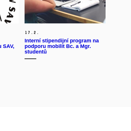
17.
2.
Interní stipendijní program na
u SAV,
podporu mobilit Bc. a Mgr.
studentů