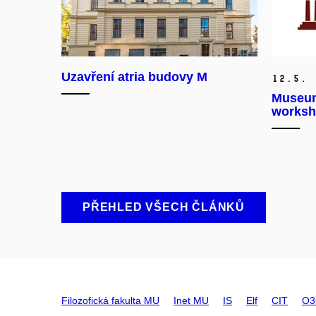
Uzavření atria budovy M
12.
5.
Museum
worksh
PŘEHLED VŠECH ČLÁNKŮ
Filozofická fakulta MU
Inet MU
IS
Elf
CIT
O3