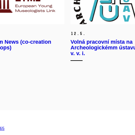
12.
5.
 News (co-creation
Volná pracovní místa na
ops)
Archeologickémm ústav
v. v. i.
65