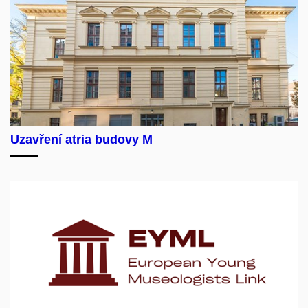
Uzavření atria budovy M