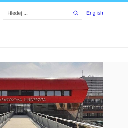
English
Hledej
...