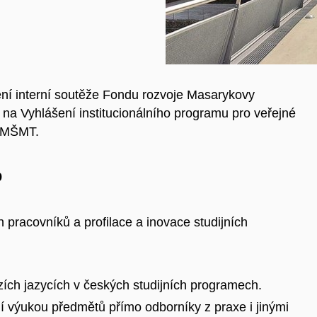
ení interní soutěže Fondu rozvoje Masarykovy
e na Vyhlášení institucionálního programu pro veřejné
y MŠMT.
9
racovníků a profilace a inovace studijních
izích jazycích v českých studijních programech.
í výukou předmětů přímo odborníky z praxe i jinými