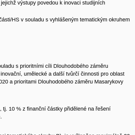
 jejichž výstupy povedou k inovaci studijních
oučásti/HS v souladu s vyhlášeným tematickým okruhem
uladu s prioritními cíli Dlouhodobého záměru
novační, umělecké a další tvůrčí činnosti pro oblast
2020 a prioritami Dlouhodobého záměru Masarykovy
 tj. 10 % z finanční částky přidělené na řešení
.