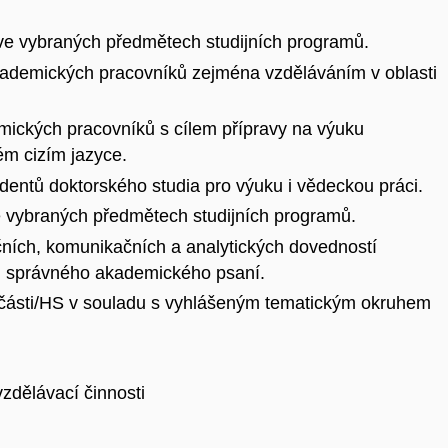
 ve vybraných předmětech studijních programů.
ademických pracovníků zejména vzděláváním v oblasti
ických pracovníků s cílem přípravy na výuku
ném cizím jazyce.
dentů doktorského studia pro výuku i vědeckou práci.
ve vybraných předmětech studijních programů.
čních, komunikačních a analytických dovedností
i správného akademického psaní.
oučásti/HS v souladu s vyhlášeným tematickým okruhem
vzdělávací činnosti