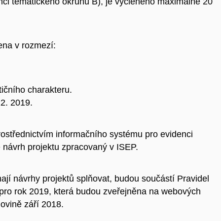
rámci tematického okruhu B), je vyčleněno maximálně 20
ena v rozmezí:
ičního charakteru.
12. 2019.
ostřednictvím informačního systému pro evidenci
e návrh projektu zpracovaný v ISEP.
 mají návrhy projektů splňovat, budou součástí Pravidel
 pro rok 2019, která budou zveřejněna na webových
lovině září 2018.