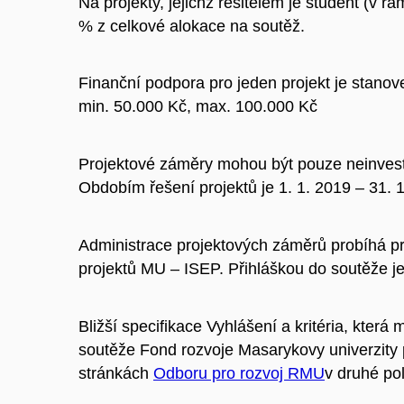
Na projekty, jejichž řešitelem je student (v 
% z celkové alokace na soutěž.
Finanční podpora pro jeden projekt je stanov
min. 50.000 Kč, max. 100.000 Kč
Projektové záměry mohou být pouze neinvest
Obdobím řešení projektů je 1. 1. 2019 – 31. 
Administrace projektových záměrů probíhá pr
projektů MU – ISEP. Přihláškou do soutěže j
Bližší specifikace Vyhlášení a kritéria, která
soutěže Fond rozvoje Masarykovy univerzity
stránkách
Odboru pro rozvoj RMU
v druhé po