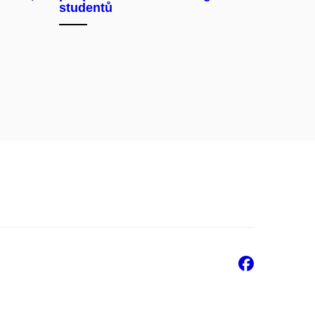
studentů
Faceb