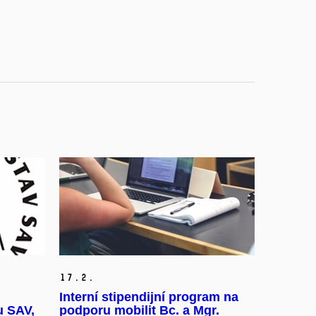
17.
2.
Interní stipendijní program na
u SAV,
podporu mobilit Bc. a Mgr.