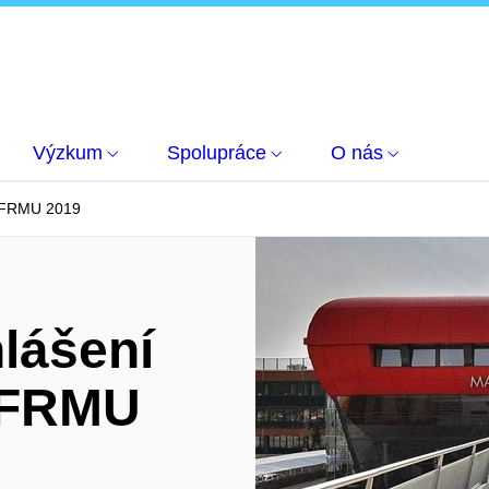
Výzkum
Spolupráce
O nás
e FRMU 2019
lášení
e FRMU