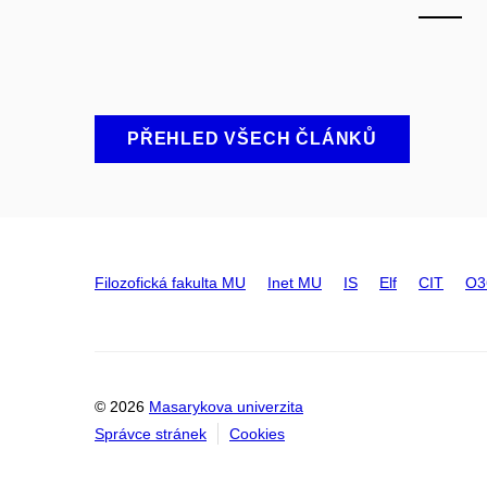
PŘEHLED VŠECH ČLÁNKŮ
Filozofická fakulta MU
Inet MU
IS
Elf
CIT
O3
© 2026
Masarykova univerzita
Správce stránek
Cookies