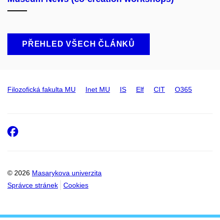
PŘEHLED VŠECH ČLÁNKŮ
Filozofická fakulta MU
Inet MU
IS
Elf
CIT
O365
Facebook
© 2026
Masarykova univerzita
Správce stránek
Cookies