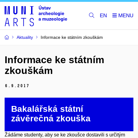
EN
Aktuality
Informace ke státním zkouškám
Informace ke státním
zkouškám
6.
9.
2017
Bakalářská státní
závěrečná zkouška
Žádáme studenty, aby se ke zkoušce dostavili s určitým