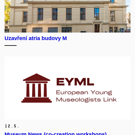
Uzavření atria budovy M
12.
5.
Museum News (co-creation workshops)