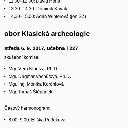
11.00–12.00: David Hons
13.30–14.30: Dominik Krivák
14.30–15.00: Adria Winterová (jen SZ)
obor Klasická archeologie
středa 6. 9. 2017, učebna T227
zkušební komise:
Mgr. Věra Klontza, Ph.D.
Mgr. Dagmar Vachůtová, Ph.D.
Mgr. Ing. Monika Koróniová
Mgr. Tomáš Štěpánek
Časový harmonogram:
8.00–9.00: Eliška Petřeková