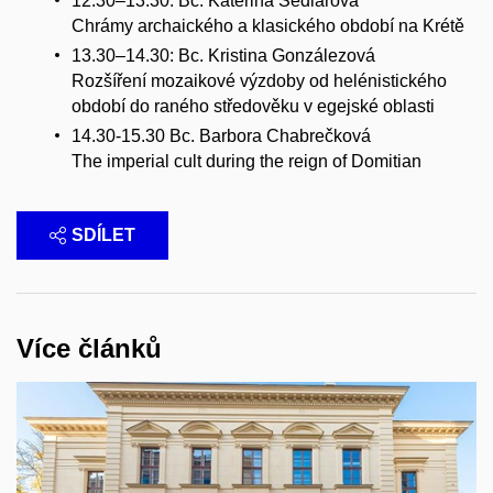
12.30–13.30: Bc. Kateřina Sedlářová
Chrámy archaického a klasického období na Krétě
13.30–14.30: Bc. Kristina Gonzálezová
Rozšíření mozaikové výzdoby od helénistického
období do raného středověku v egejské oblasti
14.30-15.30 Bc. Barbora Chabrečková
The imperial cult during the reign of Domitian
SDÍLET
Více článků