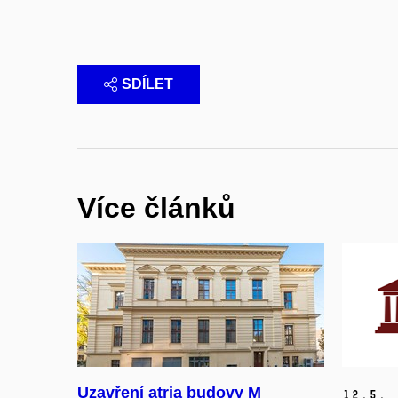
SDÍLET
Více článků
Uzavření atria budovy M
12.
5.