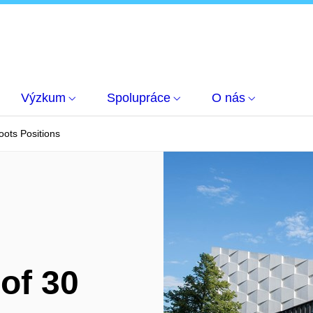
Výzkum
Spolupráce
O nás
oots Positions
of 30