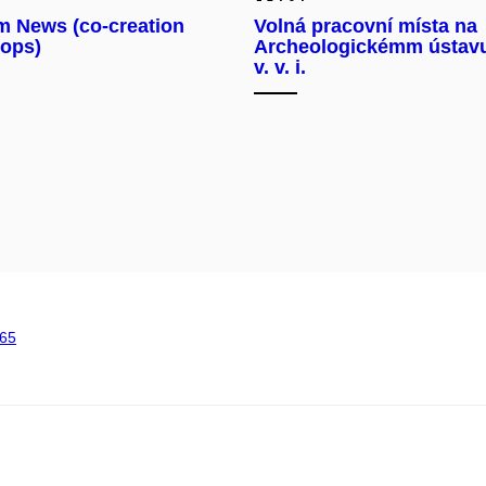
 News (co-creation
Volná pracovní místa na
ops)
Archeologickémm ústav
v. v. i.
65