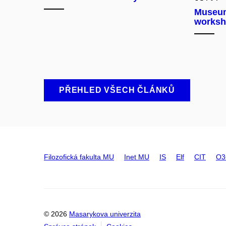
Museum
worksh
PŘEHLED VŠECH ČLÁNKŮ
Filozofická fakulta MU
Inet MU
IS
Elf
CIT
O3
© 2026
Masarykova univerzita