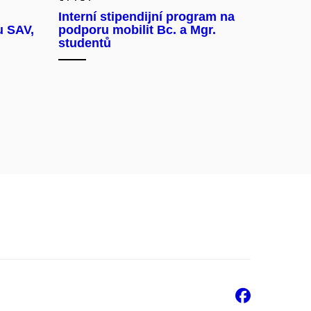
Interní stipendijní program na
u SAV,
podporu mobilit Bc. a Mgr.
studentů
Faceb