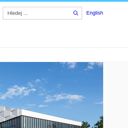
English
Hledej
...